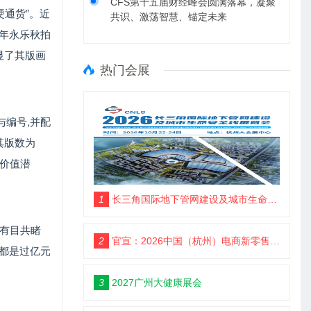
CFS第十五届财经峰会圆满落幕，凝聚
硬通货”。近
共识、激荡智慧、锚定未来
1年永乐秋拍
显了其版画
热门会展
编号,并配
其版数为
具价值潜
1
长三角国际地下管网建设及城市生命安全线展览会
就有目共睹
2
官宣：2026中国（杭州）电商新零售品牌博览会
都是过亿元
3
2027广州大健康展会