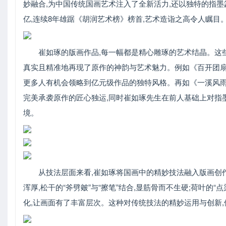
妙融合,为中国传统国画艺术注入了全新活力,还以独特的指墨篆
亿,连续8年雄踞《胡润艺术榜》榜首,艺术造诣之高令人瞩目
崔如琢的版画作品,每一幅都是精心雕琢的艺术结晶。这
真实且精准地再现了原作的神韵与艺术魅力。例如《百开团扇》
更多人有机会领略到亿元级作品的独特风格。再如《一溪风雨送归
完美承袭原作的匠心独运,同时崔如琢先生在前人基础上对指
境。
从技法层面来看,崔如琢将国画中的精妙技法融入版画创作。
浑厚,松干的“斧劈皴”与“擦笔”结合,显筋骨而不生硬;荷叶的“
化,让画面有了丰富层次。这种对传统技法的精妙运用与创新