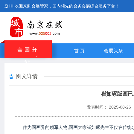
HI,欢迎来到会展管家，国内领先的会务会展综合服务平台！
全国分
首 页
会展头条
站
北京站
上海站
广东站
重庆站
主站
图文详情
湖南站
云南站
宁夏站
青海站
崔如琢版画已
发表时间： 2025-08-26
作为国画界的领军人物,国画大家崔如琢先生不仅在传统水