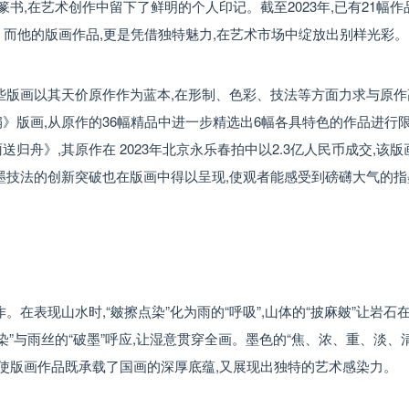
书,在艺术创作中留下了鲜明的个人印记。截至2023年,已有21幅
。而他的版画作品,更是凭借独特魅力,在艺术市场中绽放出别样光彩。
些版画以其天价原作作为蓝本,在形制、色彩、技法等方面力求与原作
版画,从原作的36幅精品中进一步精选出6幅各具特色的作品进行限
舟》,其原作在 2023年北京永乐春拍中以2.3亿人民币成交,该
墨技法的创新突破也在版画中得以呈现,使观者能感受到磅礴大气的指
在表现山水时,“皴擦点染”化为雨的“呼吸”,山体的“披麻皴”让岩石
点染”与雨丝的“破墨”呼应,让湿意贯穿全画。墨色的“焦、浓、重、淡、
,使版画作品既承载了国画的深厚底蕴,又展现出独特的艺术感染力。