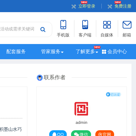
立即登录
免费注册
手机版
客户端
自媒体
邮箱
配套服务
管家服务
了解更多
会员中心
站
山西站
河南站
河北站
黑龙江站
湖北站
联系作者
站
广西站
海南站
西藏站
新疆站
四川站
admin
和积墨山水巧
QQ
微信
官网