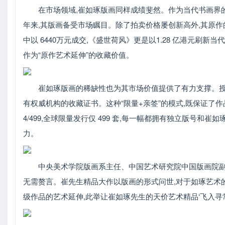
在市场领域,崔如琢版画同样成绩斐然。作为当代书画界的
年来,其版画备受市场瞩目。除了拍卖价格屡创新高外,其原作的
中以 6440万元成交,《盛世荷风》更是以1.28 亿港元
作为“原作艺术延伸”的收藏价值。
崔如琢版画的稀缺性也为其市场价值提供了有力支撑。授
有权威机构的收藏证书。这种“限量+亲签”的模式,既保证了
4/499,全球限量发行仅 499 套,每一幅都拥有独立版号
力。
中央美术学院版画系主任、中国艺术研究院中国版画院副
无需赘言。崔先生精品大作以版画的形式问世,对于如琢艺术
级作品的艺术延伸,此举让崔如琢先生的天价艺术精品‘飞入寻