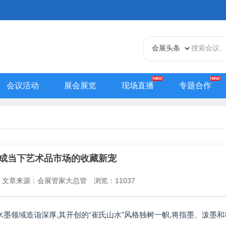
会议活动
展会展览
现场直播
专题合作
天津站
江苏站
浙江站
安徽站
福建站
山东
贵州站
辽宁站
吉林站
甘肃站
江西站
陕西
内蒙古站
香港站
澳门站
台湾站
成当下艺术品市场的收藏新宠
文章来源：会展管家大总管
浏览：
11037
墨领域造诣深厚,其开创的“崔氏山水”风格独树一帜,将指墨、泼墨