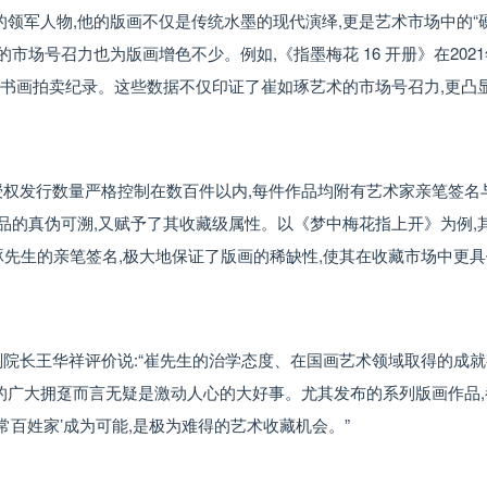
领军人物,他的版画不仅是传统水墨的现代演绎,更是艺术市场中的“
市场号召力也为版画增色不少。例如,《指墨梅花 16 开册》在202
刷新当代书画拍卖纪录。这些数据不仅印证了崔如琢艺术的市场号召力,更凸
权发行数量严格控制在数百件以内,每件作品均附有艺术家亲笔签名与
作品的真伪可溯,又赋予了其收藏级属性。以《梦中梅花指上开》为例,
和崔如琢先生的亲笔签名,极大地保证了版画的稀缺性,使其在收藏市场中更
院长王华祥评价说:“崔先生的治学态度、在国画艺术领域取得的成
的广大拥趸而言无疑是激动人心的大好事。尤其发布的系列版画作品,
常百姓家’成为可能,是极为难得的艺术收藏机会。”