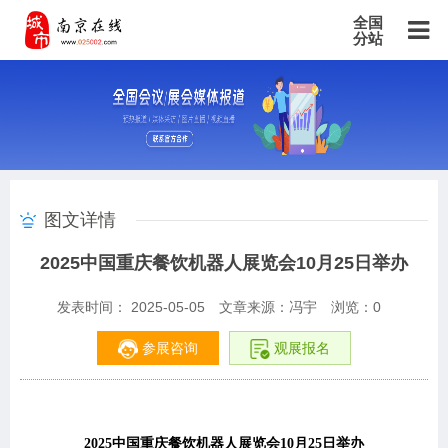
全国
分站
主站
北京站
上海站
广东站
重庆站
天津站
江苏站
浙江站
安徽站
福建站
山东站
山西站
河南站
河北站
黑龙江站
湖北站
湖南站
云南站
宁夏站
青海站
贵州站
辽宁站
吉林站
甘肃站
江西站
陕西站
广西站
海南站
西藏站
图文详情
新疆站
四川站
内蒙古站
香港站
澳门站
台湾站
2025中国重庆餐饮机器人展览会10月25日举办
发表时间： 2025-05-05
文章来源：冯宇
浏览：
0
参展咨询
观展报名
2025
中国重庆餐饮机器人展览会10月25日举办