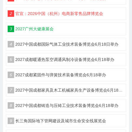
2
官宣：2026中国（杭州）电商新零售品牌博览会
3
2027广州大健康展会
4
2027中国成都国际气体工业技术装备博览会6月18日举办
5
2027成都暖通热泵空调通风制冷设备博览会6月18举办
6
2027成都紧固件与弹簧技术装备博览会6月18举办
7
2027中国成都家具及木工机械家具生产设备博览会6月18举办
8
2027中国成都铸造与压铸工业技术装备博览会6月18举办
9
长三角国际地下管网建设及城市生命安全线展览会