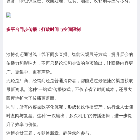
设备、绿色供应链、表面处理、包装、油墨、胶黏剂等应有尽有。
多平台同步传播：打破时间与空间限制
涂博会
还通过线上线下同步直播、智能云观展等方式，提升展会的
传播力和影响力，不再只是论坛和会议的单项输出，让联播内容更
广、更集中、更有声势。
无论是厂商、经销商还是普通消费者，都能通过最便捷的渠道获取
最新资讯。这种“一站式”传播模式，不仅节省了时间成本，还最大
限度地扩大了传播覆盖面。
同时，所有内容被数字化沉淀，形成长效传播资产，供行业人士随
时查阅与复盘。这种“一次输出，多次利用”的传播逻辑，进一步提
升了效率与价值。
涂博会廿三届，今朝焕新章。静候您的参与。