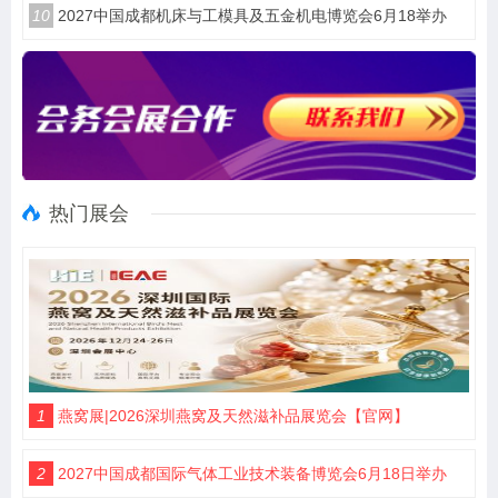
10
2027中国成都机床与工模具及五金机电博览会6月18举办
热门展会
1
燕窝展|2026深圳燕窝及天然滋补品展览会【官网】
2
2027中国成都国际气体工业技术装备博览会6月18日举办