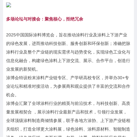
多场论坛与对接会：聚焦核心，拒绝冗余
2025中国国际涂料博览会，旨在推动涂料行业及涂料上下游产业
的绿色发展，进而推动科技创新、服务创新和环保创新；准确把脉
涂料行业及整个产业链的现实需求与趋势变化，实现绿色工业化与
信息化融合，构建绿色涂料上下游交流、展示、合作平台，创造行
业发展的新契机。
涂博会
特设粉末涂料产业链专区、产学研高校专区，并举办30+专
业论坛和精准对接活动，为参展商和观众提供了丰富的交流和合作
机会。
涂博会
汇聚了全球涂料行业的精英与前沿技术，
与科技创新、高质
量发展相契合 ，展示涂料行业最新产品和技术，引领行业发展，
全球顶级涂料制造商倾情参展，联手各地方涂协、上下游产业链相
关组织，打造全球更大涂料展，绿色涂料、涂料原材料、智能制造