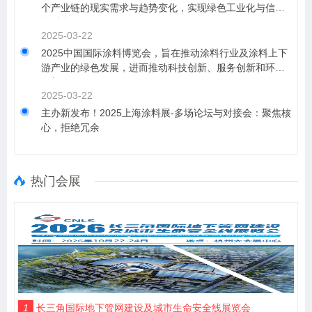
个产业链的现实需求与趋势变化，实现绿色工业化与信息
化融合
2025-03-22
2025中国国际涂料博览会，旨在推动涂料行业及涂料上下
游产业的绿色发展，进而推动科技创新、服务创新和环保
创新
2025-03-22
主办新发布！2025上海涂料展-多场论坛与对接会：聚焦核
心，拒绝冗余
热门会展
1
长三角国际地下管网建设及城市生命安全线展览会