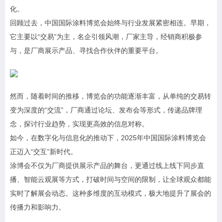
化。
回顾过去，中国国际涂料博览会始终与行业发展紧密相连。
早期，
它主要以“交易”为主，名企引领风潮，厂家主导，经销商积极参
与，是厂商展示产品、寻找合作伙伴的重要平台。
然而，随着时间的推移，博览会的功能逐渐丰富，从单纯的交易转
变为深度的“交流”，厂商通过论坛、发布会等形式，传递品牌理
念，探讨行业趋势，实现更高效的信息对称。
如今，在数字化与信息化的推动下，2025年中国国际涂料博览会
正迈入“交互”新时代。
涂博会
不仅为厂商提供展示产品的舞台，更通过线上线下同步直
播、智能云观展等方式，打破时间与空间的限制，让全球观众都能
实时了解展会动态。这种多维度的互动模式，极大地提升了展会的
传播力和影响力。