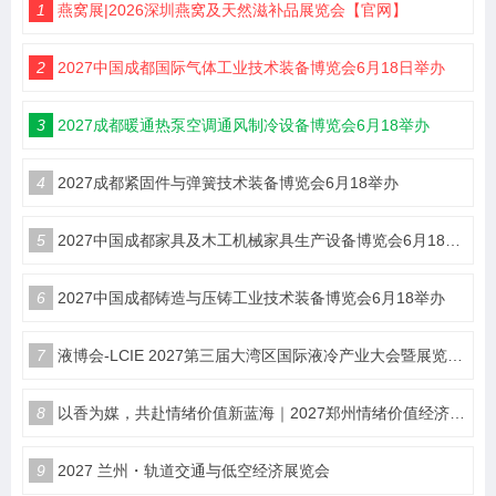
1
燕窝展|2026深圳燕窝及天然滋补品展览会【官网】
2
2027中国成都国际气体工业技术装备博览会6月18日举办
3
2027成都暖通热泵空调通风制冷设备博览会6月18举办
4
2027成都紧固件与弹簧技术装备博览会6月18举办
5
2027中国成都家具及木工机械家具生产设备博览会6月18举办
6
2027中国成都铸造与压铸工业技术装备博览会6月18举办
7
液博会-LCIE 2027第三届大湾区国际液冷产业大会暨展览会（深圳）
8
以香为媒，共赴情绪价值新蓝海｜2027郑州情绪价值经济博览会・香氛产业馆
9
2027 兰州・轨道交通与低空经济展览会