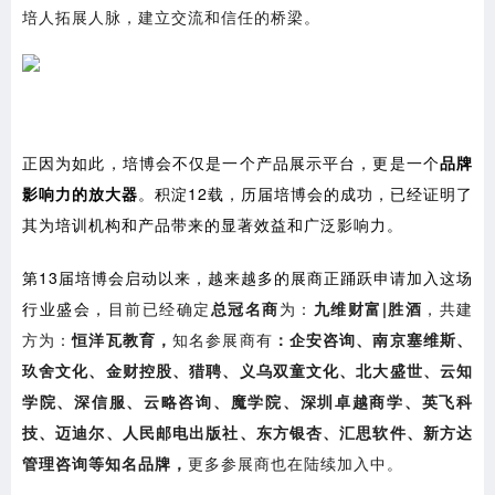
培人拓展人脉，建立交流和信任的桥梁。
正因为如此，培博会不仅是一个产品展示平台，更是一个
品牌
影响力的放大器
。积淀12载，历届培博会的成功，已经证明了
其为培训机构和产品带来的显著效益和广泛影响力。
第13届培博会启动以来，越来越多的展商正踊跃申请加入这场
行业盛会，
目前已经确定
总冠名商
为：
九维财富|胜酒
，共建
方为：
恒洋瓦教育，
知名参展商有
：企安咨询、南京塞维斯、
玖舍文化、金财控股、猎聘、义乌双童文化、北大盛世、云知
学院、深信服、云略咨询、魔学院、深圳卓越商学、英飞科
技、迈迪尔、人民邮电出版社、东方银杏、汇思软件、新方达
管理咨询等知名品牌，
更多参展商也在陆续加入中。