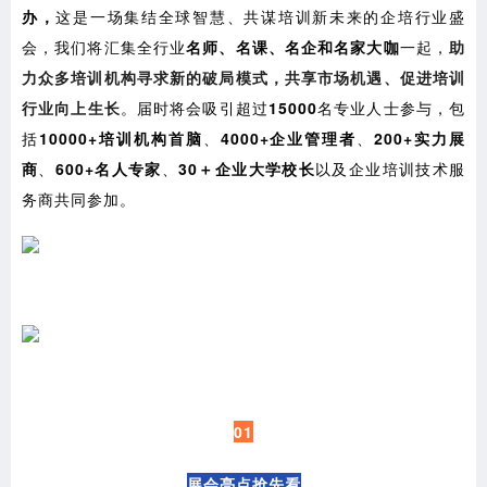
办，
这是一场集结全球智慧、共谋培训新未来的企培行业盛
会，我们将汇集全行业
名师、名课、名企和名家大咖
一起，
助
力众多培训机构寻求新的破局模式，共享市场机遇、促进培训
行业向上生长
。届时将会吸引超过
15000
名专业人士参与，包
括
10000+培训机构首脑
、
4000+企业管理者
、
200+实力展
商
、
600+名人专家
、
30＋企业大学校长
以及企业培训技术服
务商共同参加。
01
展会亮点抢先看