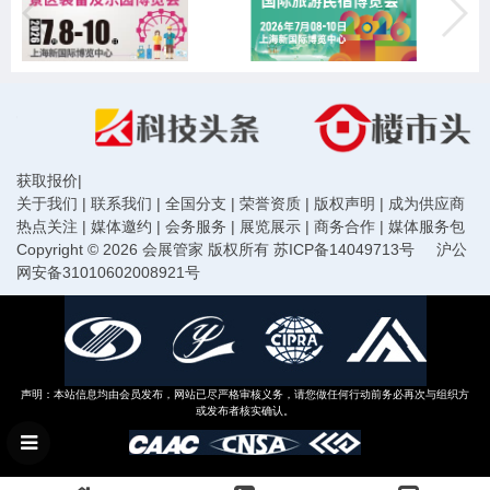
获取报价
|
关于我们
|
联系我们
|
全国分支
|
荣誉资质
|
版权声明
|
成为供应商
热点关注
|
媒体邀约
|
会务服务
|
展览展示
|
商务合作
|
媒体服务包
Copyright © 2026 会展管家 版权所有
苏ICP备14049713号
沪公
网安备31010602008921号
声明：本站信息均由会员发布，网站已尽严格审核义务，请您做任何行动前务必再次与组织方
或发布者核实确认。