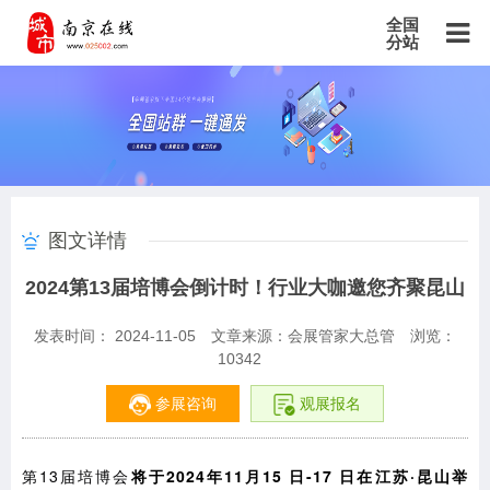
全国
分站
主站
北京站
上海站
广东站
重庆站
天津站
江苏站
浙江站
安徽站
福建站
山东站
山西站
河南站
河北站
黑龙江站
湖北站
湖南站
云南站
宁夏站
青海站
贵州站
辽宁站
吉林站
甘肃站
江西站
陕西站
广西站
海南站
西藏站
图文详情
新疆站
四川站
内蒙古站
香港站
澳门站
台湾站
2024第13届培博会倒计时！行业大咖邀您齐聚昆山
发表时间： 2024-11-05
文章来源：会展管家大总管
浏览：
10342
参展咨询
观展报名
第13届培博会
将于2024年11月15 日-17 日在江苏·昆山举