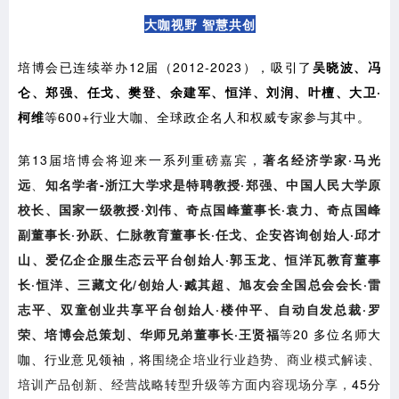
大咖视野 智慧共创
培博会已连续举办12届（2012-2023），吸引了
吴晓波、冯
仑、郑强、任戈、樊登、余建军、恒洋、刘润、叶檀、大卫·
柯维
等600+行业大咖、全球政企名人和权威专家参与其中。
第13届培博会将迎来一系列重磅嘉宾，
著名经济学家·马光
远
、
知名学者-浙江大学求是特聘教授·郑强
、
中国人民大学原
校长、国家一级教授·刘伟、奇点国峰董事长·袁力
、
奇点国峰
副董事长·孙跃、仁脉教育董事长·任戈、企安咨询创始人·邱才
山、爱亿企企服生态云平台创始人·郭玉龙、恒洋瓦教育董事
长·恒洋
、
三藏文化/创始人·臧其超、旭友会全国总会会长·雷
志平、双童创业共享平台创始人·楼仲平、自动自发总裁·罗
荣、培博会总策划、华师兄弟董事长·王贤福
等
20 多位名师大
咖、行业意见领袖
，
将
围绕企培业行业趋势、商业模式解读、
培训产品创新、经营战略转型升级等方面内容现场分享，
45分