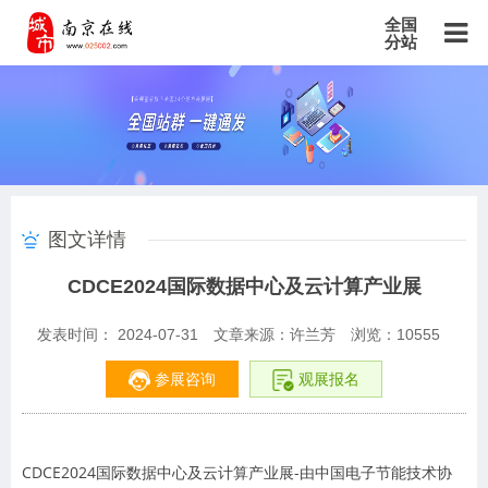
全国
分站
主站
北京站
上海站
广东站
重庆站
天津站
江苏站
浙江站
安徽站
福建站
山东站
山西站
河南站
河北站
黑龙江站
湖北站
湖南站
云南站
宁夏站
青海站
贵州站
辽宁站
吉林站
甘肃站
江西站
陕西站
广西站
海南站
西藏站
图文详情
新疆站
四川站
内蒙古站
香港站
澳门站
台湾站
CDCE2024国际数据中心及云计算产业展
发表时间： 2024-07-31
文章来源：许兰芳
浏览：
10555
参展咨询
观展报名
CDCE2024国际数据中心及云计算产业展-由中国电子节能技术协