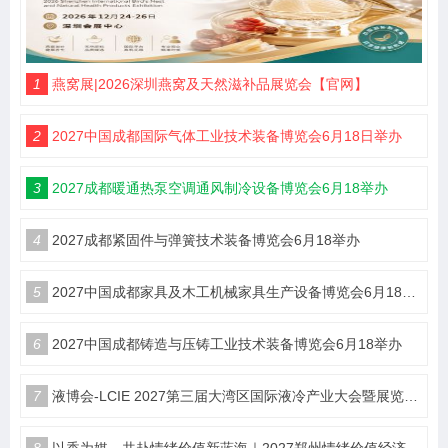
1
燕窝展|2026深圳燕窝及天然滋补品展览会【官网】
2
2027中国成都国际气体工业技术装备博览会6月18日举办
3
2027成都暖通热泵空调通风制冷设备博览会6月18举办
4
2027成都紧固件与弹簧技术装备博览会6月18举办
5
2027中国成都家具及木工机械家具生产设备博览会6月18举办
6
2027中国成都铸造与压铸工业技术装备博览会6月18举办
7
液博会-LCIE 2027第三届大湾区国际液冷产业大会暨展览会（深圳）
8
以香为媒，共赴情绪价值新蓝海｜2027郑州情绪价值经济博览会・香氛产业馆