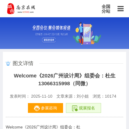
全国
分站
主站
北京站
上海站
广东站
重庆站
天津站
江苏站
浙江站
安徽站
福建站
山东站
山西站
河南站
河北站
黑龙江站
湖北站
湖南站
云南站
宁夏站
青海站
贵州站
辽宁站
吉林站
甘肃站
江西站
陕西站
广西站
海南站
西藏站
图文详情
新疆站
四川站
内蒙古站
香港站
澳门站
台湾站
Welcome《2026广州设计周》组委会：杜生
13066315998（同微）
发表时间： 2025-11-10
文章来源：刘小姐
浏览：
10174
参展咨询
观展报名
Welcome《
2026广州设计周
》
组委会：杜