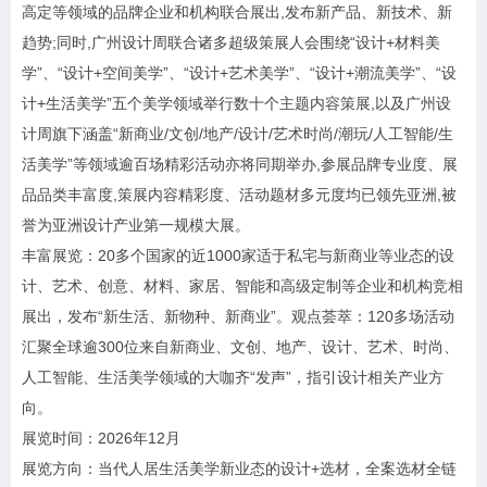
高定等领域的品牌企业和机构联合展出,发布新产品、新技术、新
趋势;同时,广州设计周联合诸多超级策展人会围绕“设计+材料美
学”、“设计+空间美学”、“设计+艺术美学”、“设计+潮流美学”、“设
计+生活美学”五个美学领域举行数十个主题内容策展,以及广州设
计周旗下涵盖“新商业/文创/地产/设计/艺术时尚/潮玩/人工智能/生
活美学”等领域逾百场精彩活动亦将同期举办,参展品牌专业度、展
品品类丰富度,策展内容精彩度、活动题材多元度均已领先亚洲,被
誉为亚洲设计产业第一规模大展。
丰富展览：20多个国家的近1000家适于私宅与新商业等业态的设
计、艺术、创意、材料、家居、智能和高级定制等企业和机构竞相
展出，发布“新生活、新物种、新商业”。观点荟萃：120多场活动
汇聚全球逾300位来自新商业、文创、地产、设计、艺术、时尚、
人工智能、生活美学领域的大咖齐“发声”，指引设计相关产业方
向。
展览时间：2026年12月
展览方向：当代人居生活美学新业态的设计+选材，全案选材全链