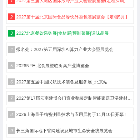
1
2027第三届大湾区国际液冷产业大会暨展览会(定档深圳)
2
2027第十届北京国际食品餐饮外卖包装展览会【定档5月】
3
2027北京餐饮采购展|食材展|预制菜展|调味品展
4
报名处：2027第五届深圳AI算力产业大会暨展览会
5
2026NFE·北食展暨临沂禽产业博览会
6
2027第五届中国民航技术装备及服务展_北京站
7
2027第17届云南建博会门窗业整装定制智能家居卫浴建材展会
8
2026上海量子精密测量技术与应用展将于11月10日开幕！
9
长三角国际地下管网建设及城市生命安全线展览会