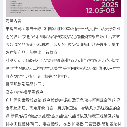
海量内容
丰富展览：来自全球20+国家逾1000家适于当代人居生活美学新业
态的设计/文创/艺术/潮流/家居/软装/高定/智能/材料/户外/生活方式
等领域的品牌企业和机构、以及40+超级策展项目联合展出，集中
发布新产品、新技术、新趋势。
精彩活动：150+场涵盖“居住/新商业/酒店/地产/文旅/设计/艺术/文
创/时尚/潮玩/人工智能/生活美学”等方向的主题活动汇聚400+位大
咖齐“发声”，指引设计相关产业方向。
展区规划及展品范围：
高定+材料美学看保利
广州保利世贸博览馆(保利馆)集中展出适于私宅与新商业空间的:高
定系统家居、高定系统门窗、厨房和卫浴、智装风水系统涵盖的空
调/新风/供暖/除尘/水处理/热水能/空气能等以及隐蔽工程涉及的给
排水工程管材/阀门、电器管线、地板/护墙板/门窗套板/吊顶基层材