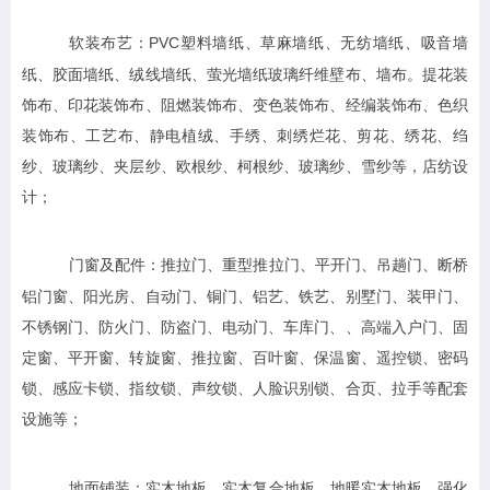
PVC
塑料墙纸、草麻墙纸、无纺墙纸、吸音墙
软装布艺：
纸、胶面墙纸、绒线墙纸、萤光墙纸玻璃纤维壁布、墙布。提花装
饰布、印花装饰布、阻燃装饰布、变色装饰布、经编装饰布、色织
装饰布、工艺布、静电植绒、手绣、刺绣烂花、剪花、绣花、绉
纱、玻璃纱、夹层纱、欧根纱、柯根纱、玻璃纱、雪纱等，店纺设
计；
推拉门、重型推拉门、平开门、吊趟门、断桥
门窗及配件：
铝门窗、阳光房、自动门、铜门、铝艺、铁艺、别墅门、装甲门、
不锈钢门、防火门、防盗门、
电动门、车库门、、
高端入户门、
固
定窗、平开窗、转旋窗、推拉窗、百叶窗、保温窗、
遥控锁、密码
锁、感应卡锁、指纹锁、声纹锁、人脸识别锁、合页、拉手等配套
设施等
；
实木地板、实木复合地板、地暖实木地板、强化
地面铺装：