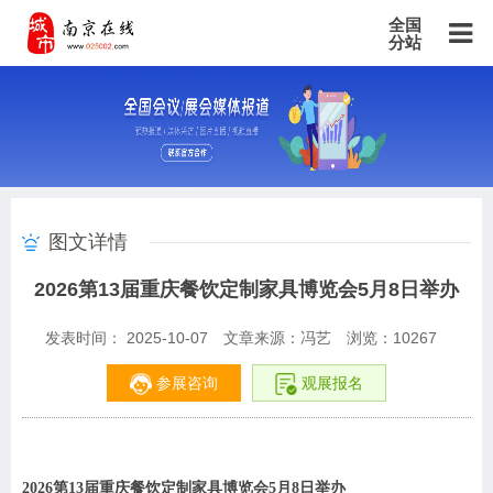
全国
分站
主站
北京站
上海站
广东站
重庆站
天津站
江苏站
浙江站
安徽站
福建站
山东站
山西站
河南站
河北站
黑龙江站
湖北站
湖南站
云南站
宁夏站
青海站
贵州站
辽宁站
吉林站
甘肃站
江西站
陕西站
广西站
海南站
西藏站
图文详情
新疆站
四川站
内蒙古站
香港站
澳门站
台湾站
2026第13届重庆餐饮定制家具博览会5月8日举办
发表时间： 2025-10-07
文章来源：冯艺
浏览：
10267
参展咨询
观展报名
2026
第13届重庆餐饮定制家具博览会5月8日举办