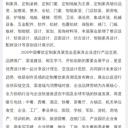
制家具、定制桌椅、定制门窗、定制地板为主展，定制家具细分品
类，如整装、整木、全铝、门窗、智能家居、门店软装、厨房电
器、护墙板、地板、楼梯、照明、卫浴、淋浴房、集成吊顶、机械
设备、五金配件、软件、铝材、包覆铝材、保险柜、移门、门板、
板材、智能锁、设计、策划、装饰材料等。本届展会新增了整店设
计、软装设计、成品设计、店面设计、仿古设计、智能家具设计、
配材设计等原创设计展示区。
2026
中国餐饮定制家具展览会
是家具企业进行产品交易、
品牌推广、渠道建设、相互学习、开拓创新的重要会展平台，更是
优秀设计师一起分享设计理念、交流设计思想、共同探讨未来设计
趋势、收获创作灵感的定制餐饮家具潮流发布舞台。
展会以促进行
业供应链交流、渠道端与消费端对接、企业品牌营销为办展核心，
全力协助行业与企业快速推进在中国及全球市场的快速发展。再度
吸引包括：中餐、西餐、酒店、快餐、茶餐厅、火锅店、机关单位
食堂、
企业、工厂、事业单位、医院、学校、军队、游轮、房地
产、培训机构、农家乐、旅游团餐、连锁门店、
产业园区企业食
堂、
商务写字楼、企业团餐、物业、工地、
学生餐和养老餐、展览