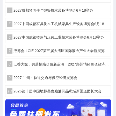
4
2027成都紧固件与弹簧技术装备博览会6月18举办
5
2027中国成都家具及木工机械家具生产设备博览会6月18举办
6
2027中国成都铸造与压铸工业技术装备博览会6月18举办
7
液博会-LCIE 2027第三届大湾区国际液冷产业大会暨展览会（深圳）
8
以香为媒，共赴情绪价值新蓝海｜2027郑州情绪价值经济博览会・香氛产业馆
9
2027 兰州・轨道交通与低空经济展览会
10
2026第十届中国地标美食粮油乳品私域新渠道团长大会