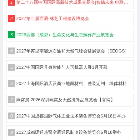
1
第二十八届中国国际高新技术成果交易会|智储未来 电联高交
2
2027第二届西藏·林芝工程建设博览会
3
2026西部（成都）生命文化与生态殡葬产业展览会
4
2027年苏里南能源石油和天然气峰会暨展览会（SEOGS）
5
2027中国国际具身智能与人形机器人展3月开幕
6
2027上海国际酒店及商业地面材料、整装定制、墙体材料及精品设计、智慧酒店、照明及智能控制博览会 展位火热销售中！
7
燕窝展|2026深圳燕窝及天然滋补品展览会【官网】
8
2027中国成都国际气体工业技术装备博览会6月18日举办
9
2027成都暖通热泵空调通风制冷设备博览会6月18举办