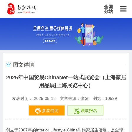
全国
分站
主站
北京站
上海站
广东站
重庆站
天津站
江苏站
浙江站
安徽站
福建站
山东站
山西站
河南站
河北站
黑龙江站
湖北站
湖南站
云南站
宁夏站
青海站
贵州站
辽宁站
吉林站
甘肃站
江西站
陕西站
广西站
海南站
西藏站
图文详情
新疆站
四川站
内蒙古站
香港站
澳门站
台湾站
2025年中国贸易ChinaNet一站式展览会（上海家居
用品展|上海展览中心）
发表时间： 2025-05-18
文章来源：张翰
浏览：
10599
参展咨询
观展报名
创立于2007年的Interior Lifestyle China时尚家居生活展，是全球