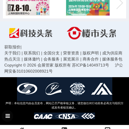
获取报价
|
关于我们
|
联系我们
|
全国分支
|
荣誉资质
|
版权声明
|
成为供应商
热点关注
|
媒体邀约
|
会务服务
|
展览展示
|
商务合作
|
媒体服务包
Copyright © 2026 会展管家 版权所有
苏ICP备14049713号
沪公
网安备31010602008921号
声明：本站信息均由会员发布，网站已尽严格审核义务，请您做任何行动前务必再次与组织方
或发布者核实确认。